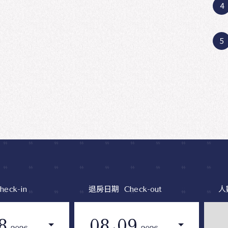
4
5
6
飯
飯店
位置
須高
退房日期
人
heck-in
Check-out
本
恕
8
08
09