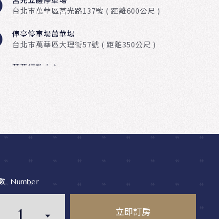
台北市萬華區莒光路137號 ( 距離600公尺 )
俥亭停車場萬華場
台北市萬華區大理街57號 ( 距離350公尺 )
萬華行政中心
台北市萬華區和平西路3段120號B1 ( 距離400公尺
)
店周邊計費停車場資訊
斜對面設有機械式停車塔，入口位於艋舺大道 260 號，
共504個 ( 限高1.85米、限寬1.95米、限長5.05米、底盤
於10 公分)。
數
Number
飯店提供住客每房乙個停車塔位置，車位採先到先停制，
不保留車位。機械式停車塔除了給予入住的房客做使用
立即訂房