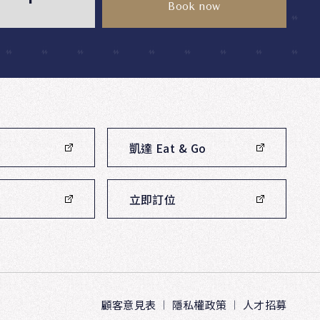
，同時也提供其他用餐及宴會廳的貴賓，因停車塔獨立運
Book now
，若遇巔峰時間確實會需等候較長的時間，建議貴賓可避
峰時間(11:00~14:00)提早一點或晚一點取車。若遇額滿
參考附近自費停車場。
停車場地圖
凱達 Eat & Go
立即訂位
顧客意見表
隱私權政策
人才招募