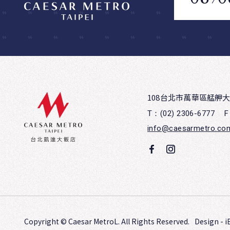
108台北市萬華區艋舺大
T：(02) 2306-6777
F
info@caesarmetro.co
Copyright ©
Caesar MetroL.
All Rights Reserved.
Design
-
i