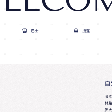
ELCO
巴士
捷運
自
沿
林
舺大