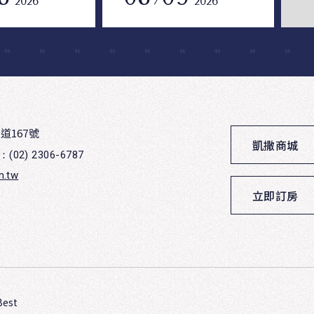
外
2026
2026
作
開尖
可
道167號
凱撒商城
：(02) 2306-6787
m.tw
立即訂房
Best