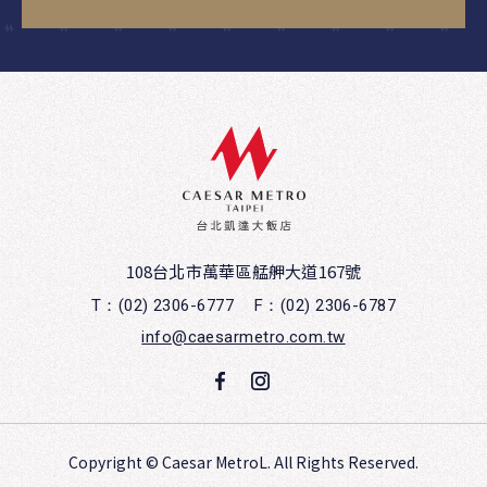
108台北市萬華區艋舺大道167號
T：(02) 2306-6777
F：(02) 2306-6787
info@caesarmetro.com.tw
Copyright ©
Caesar MetroL.
All Rights Reserved.