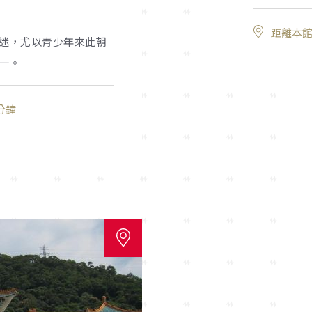
距離本館
迷，尤以青少年來此朝
一。
分鐘