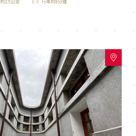
約2.5公里
行車約8分鐘