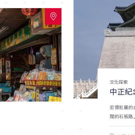
文化探索
中正紀
宏偉壯麗的
闊的石板路