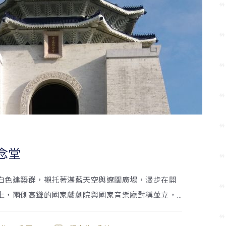
念堂
白色建築群，襯托著湛藍天空與遼闊廣場，漫步在開
上，兩側高聳的國家戲劇院與國家音樂廳對稱並立，...