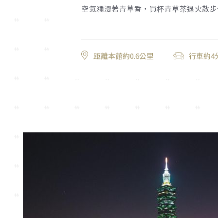
空氣瀰漫著青草香，買杯青草茶退火散步
距離本館約0.6公里
行車約4