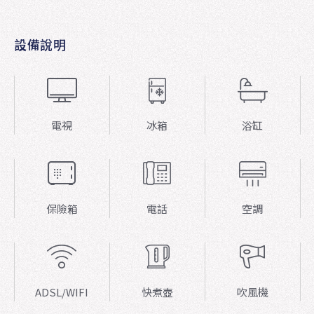
設備說明
電視
冰箱
浴缸
保險箱
電話
空調
ADSL/WIFI
快煮壺
吹風機