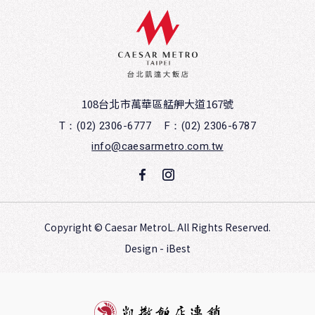
108台北市萬華區艋舺大道167號
T：(02) 2306-6777
F：(02) 2306-6787
info@caesarmetro.com.tw
Copyright ©
Caesar MetroL.
All Rights Reserved.
Design
-
iBest