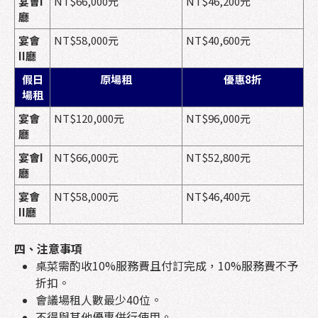
宴會I
NT$66,000元
NT$46,200元
廳
宴會
NT$58,000元
NT$40,600元
II廳
假日
原場租
優惠8折
場租
宴會
NT$120,000元
NT$96,000元
廳
宴會I
NT$66,000元
NT$52,800元
廳
宴會
NT$58,000元
NT$46,400元
II廳
四、注意事項
桌菜需酌收10%服務費且付訂完成，10%服務費不予
折扣。
會議場租人數最少40位。
不得與其他優惠併行使用。