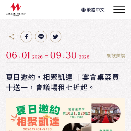
繁體中文
06
01
09
30
餐飲美饌
2026
2026
夏日邀約·相聚凱達 ｜宴會桌菜買
十送一，會議場租七折起。