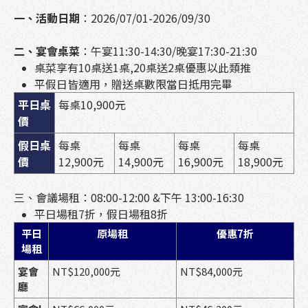
一、活動日期
：2026/07/01-2026/09/30
二、宴會桌菜
：午宴11:30-14:30/晚宴17:30-21:30
桌菜享有10桌送1桌,20桌送2桌優惠以此類推
平假日皆適用，贈送桌數限當日抵用完畢
平日桌
每桌10,900元
價
假日桌
每桌
每桌
每桌
每桌
價
12,900元
14,900元
16,900元
18,900元
三、會議場租：08:00-12:00 &下午 13:00-16:30
平日場租7折，假日場租8折
平日
原場租
優惠7折
場租
宴會
NT$120,000元
NT$84,000元
廳