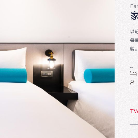
Fa
以
每
貌
...
T