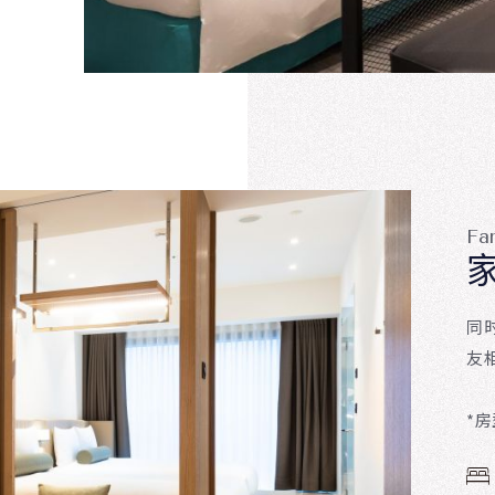
Fa
同
友
*