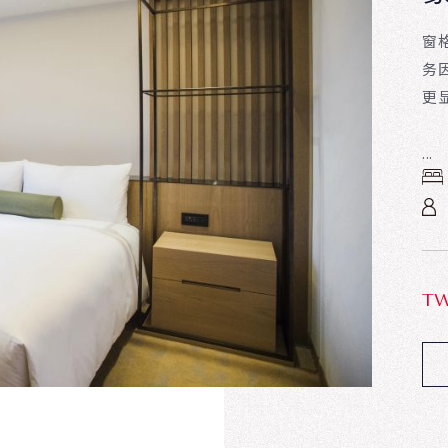
窗
务
更
...
T