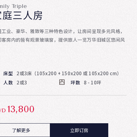
mily Triple
家庭三人房
轻工业、豪华、雅致等三种特色设计，让房间呈现多元风格，
间客房内的皆有观景玻璃窗，提供旅人一览万华旧城区悠闲风
。
床型
2或3床（105x200 + 150x200 或 105x200 cm）
人数
2或3
坪数
8 - 10坪
13,800
WD
了解更多
立即订房