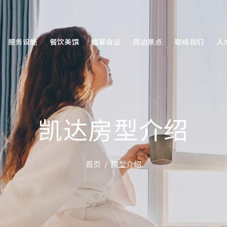
服务设施
餐饮美馔
婚宴会议
周边景点
联络我们
人
凯达房型介绍
首页
房型介绍